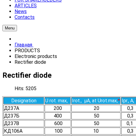
ARTICLES
News
Contacts
Menu
Главная
PRODUCTS
Electronic products
Rectifier diode
Rectifier diode
Hits: 5205
Designation
U rot. max,
Irot., µA, at Urot.max,
*
Ipr., А,
Д237А
200
20
0,3
Д237Б
400
50
0,3
Д237В
600
50
0,1
КД106А
100
10
0,3