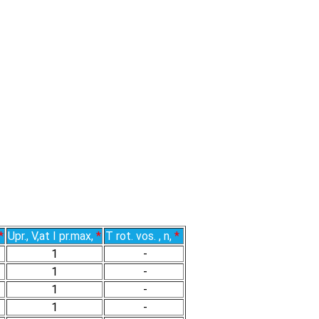
*
Upr., V,at I pr.max,
*
T rot. vos. , n,
*
1
-
1
-
1
-
1
-