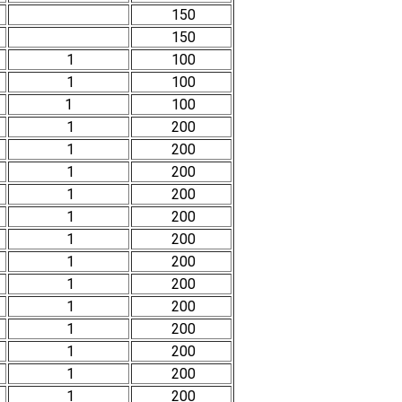
150
150
1
100
1
100
1
100
1
200
1
200
1
200
1
200
1
200
1
200
1
200
1
200
1
200
1
200
1
200
1
200
1
200