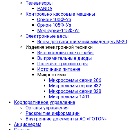
Телевизоры
PANDA
Контрольно кассовые машины
Орион-100Ф-Уз
Орион-105Ф-Уз
Меркурий-115Ф-Уз
Электронные весы
Весы для взвешивания младенцев М-20
Изделия электронной техники
Высоковольтные столбы
Выпрямительные диоды
Полевые транзисторы
Источники питания
Микросхемы
Микросхемы серии 286
Микросхемы серии 432
Микросхемы серии 828
Микросхемы 1401
Корпоративное управление
Органы управления
Раскрытие информации
Внутренние документы АО «FOTON»
Акционерам
Статьи