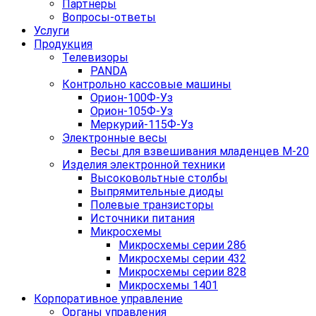
Партнеры
Вопросы-ответы
Услуги
Продукция
Телевизоры
PANDA
Контрольно кассовые машины
Орион-100Ф-Уз
Орион-105Ф-Уз
Меркурий-115Ф-Уз
Электронные весы
Весы для взвешивания младенцев М-20
Изделия электронной техники
Высоковольтные столбы
Выпрямительные диоды
Полевые транзисторы
Источники питания
Микросхемы
Микросхемы серии 286
Микросхемы серии 432
Микросхемы серии 828
Микросхемы 1401
Корпоративное управление
Органы управления