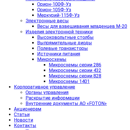
Орион-100Ф-Уз
Орион-105Ф-Уз
Меркурий-115Ф-Уз
Электронные весы
Весы для взвешивания младенцев М-20
Изделия электронной техники
Высоковольтные столбы
Выпрямительные диоды
Полевые транзисторы
Источники питания
Микросхемы
Микросхемы серии 286
Микросхемы серии 432
Микросхемы серии 828
Микросхемы 1401
Корпоративное управление
Органы управления
Раскрытие информации
Внутренние документы АО «FOTON»
Акционерам
Статьи
Новости
Контакты