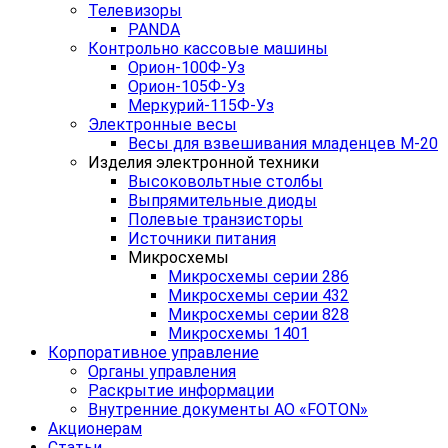
Телевизоры
PANDA
Контрольно кассовые машины
Орион-100Ф-Уз
Орион-105Ф-Уз
Меркурий-115Ф-Уз
Электронные весы
Весы для взвешивания младенцев М-20
Изделия электронной техники
Высоковольтные столбы
Выпрямительные диоды
Полевые транзисторы
Источники питания
Микросхемы
Микросхемы серии 286
Микросхемы серии 432
Микросхемы серии 828
Микросхемы 1401
Корпоративное управление
Органы управления
Раскрытие информации
Внутренние документы АО «FOTON»
Акционерам
Статьи