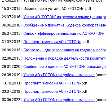
27.06.2014 | Устав АО «FOTON» на узбекском языке .pdf
15.07.2015 | Изменение в уставе АО «FOTON» .pdf
29.07.2016 |
Устав АО "FOTON" на русском языке (новая р
30.06.2016 |
Сообщение о принятие Кодекса корпоративн
06.07.2015 |
Список аффилированных лиц по АО «FOTON»
31.07.2012 |
Проспект эмиссии АО «FOTON»
.pdf
26.06.2015 |
Бюллетень для голосования на годовом соб
02.09.2015 |
Положение о порядке деятельности комитет
28.01.2020 |
Сообщение о приняти АО «FOTON» рекоменда
26.08.2019 |
Устав АО «FOTON» на узбекском языке
(нова
13.10.2011 |
Проспект эмиссии АО «FOTON»
.pdf
03.07.2012 |
Проспект эмиссии АО «FOTON»
.pdf
03.06.2022 |
Устав АО «FOTON» на узбекском языке
(нова