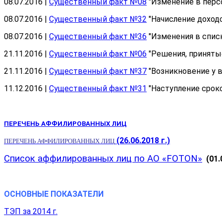
08.07.2016 |
Существенный факт №08
"Изменение в персо
08.07.2016 |
Существенный факт №32
"Начисление доход
08.07.2016 |
Существенный факт №36
"Изменения в спис
21.11.2016 |
Существенный факт №06
"Решения, приняты
21.11.2016 |
Существенный факт №37
"Возникновение у 
11.12.2016 |
Существенный факт №31
"Наступление сроко
П
ЕРЕЧЕНЬ
АФФИЛИРОВАННЫХ ЛИЦ
(26.06.2018 г.)
ПЕРЕЧЕНЬ АФФИЛИРОВАННЫХ ЛИЦ
Список аффилированных лиц по АО «FOTON»
(01.0
ОСНОВНЫЕ ПОКАЗАТЕЛИ
ТЭП за 2014 г.