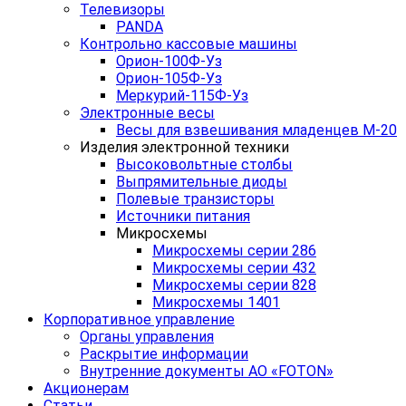
Телевизоры
PANDA
Контрольно кассовые машины
Орион-100Ф-Уз
Орион-105Ф-Уз
Меркурий-115Ф-Уз
Электронные весы
Весы для взвешивания младенцев М-20
Изделия электронной техники
Высоковольтные столбы
Выпрямительные диоды
Полевые транзисторы
Источники питания
Микросхемы
Микросхемы серии 286
Микросхемы серии 432
Микросхемы серии 828
Микросхемы 1401
Корпоративное управление
Органы управления
Раскрытие информации
Внутренние документы АО «FOTON»
Акционерам
Статьи