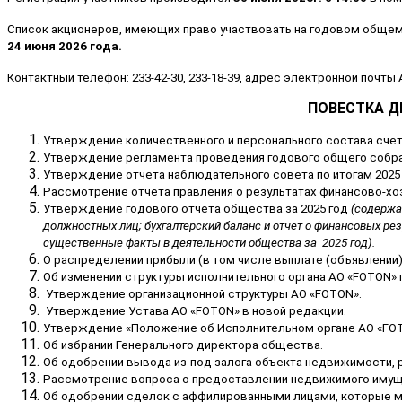
Список акционеров, имеющих право участвовать на годовом общем
24 июня 2026 года.
Контактный телефон: 233-42-30, 233-18-39, адрес электронной почты
ПОВЕСТКА ДНЯ
Утверждение количественного и персонального состава счет
Утверждение регламента проведения годового общего собра
Утверждение отчета наблюдательного совета по итогам 2025 
Рассмотрение отчета правления о результатах финансово-х
Утверждение годового отчета общества за 2025 год
(содержа
должностных лиц; бухгалтерский баланс и отчет о финансовых рез
существенные факты в деятельности общества за 202
5
год).
О распределении прибыли (в том числе выплате (объявлении)
Об изменении структуры исполнительного органа АО «FOTON» 
Утверждение организационной структуры АО «FOTON».
Утверждение Устава АО «FOTON» в новой редакции.
Утверждение «Положение об Исполнительном органе АО «FOT
Об избрании Генерального директора общества.
Об одобрении вывода из-под залога объекта недвижимости, 
Рассмотрение вопроса о предоставлении недвижимого имуществ
Об одобрении сделок с аффилированными лицами, которые м