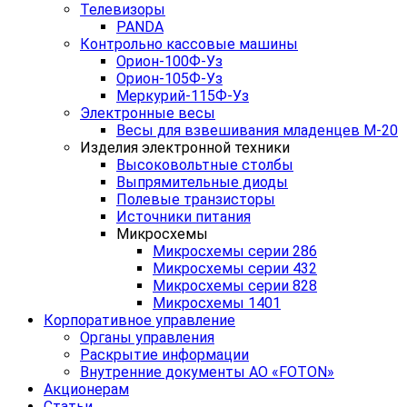
Телевизоры
PANDA
Контрольно кассовые машины
Орион-100Ф-Уз
Орион-105Ф-Уз
Меркурий-115Ф-Уз
Электронные весы
Весы для взвешивания младенцев М-20
Изделия электронной техники
Высоковольтные столбы
Выпрямительные диоды
Полевые транзисторы
Источники питания
Микросхемы
Микросхемы серии 286
Микросхемы серии 432
Микросхемы серии 828
Микросхемы 1401
Корпоративное управление
Органы управления
Раскрытие информации
Внутренние документы АО «FOTON»
Акционерам
Статьи