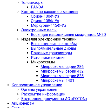
Телевизоры
PANDA
Контрольно кассовые машины
Орион-100Ф-Уз
Орион-105Ф-Уз
Меркурий-115Ф-Уз
Электронные весы
Весы для взвешивания младенцев М-20
Изделия электронной техники
Высоковольтные столбы
Выпрямительные диоды
Полевые транзисторы
Источники питания
Микросхемы
Микросхемы серии 286
Микросхемы серии 432
Микросхемы серии 828
Микросхемы 1401
Корпоративное управление
Органы управления
Раскрытие информации
Внутренние документы АО «FOTON»
Акционерам
Статьи