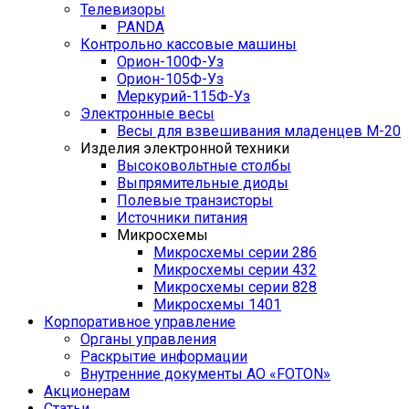
Телевизоры
PANDA
Контрольно кассовые машины
Орион-100Ф-Уз
Орион-105Ф-Уз
Меркурий-115Ф-Уз
Электронные весы
Весы для взвешивания младенцев М-20
Изделия электронной техники
Высоковольтные столбы
Выпрямительные диоды
Полевые транзисторы
Источники питания
Микросхемы
Микросхемы серии 286
Микросхемы серии 432
Микросхемы серии 828
Микросхемы 1401
Корпоративное управление
Органы управления
Раскрытие информации
Внутренние документы АО «FOTON»
Акционерам
Статьи